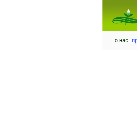
о нас
п